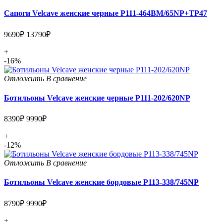
Сапоги Velcave женские черные P111-464BM/65NP+TP47
9690₽
13790₽
+
-16%
Отложить
В сравнение
Ботильоны Velcave женские черные P111-202/620NP
8390₽
9990₽
+
-12%
Отложить
В сравнение
Ботильоны Velcave женские бордовые P113-338/745NP
8790₽
9990₽
+