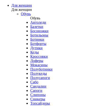
Для женщин
Для женщин
Обувь
Обувь
Автоледи
Балетки
Босоножки
Ботильоны
Ботинки
Ботфорты
Дутики
Кеды
Кроссовки
Лоферы
Мокасины
Полуботинки
Полукеды
Полусапоги
Сабо
Сандалии
Сапоги
Слипоны
Сникеры
Топсайдеры