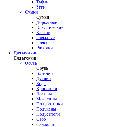
Туфли
Угги
Сумки
Сумки
Дорожные
Классические
Клатчи
Пляжные
Поясные
Рюкзаки
Для мужчин
Для мужчин
Обувь
Обувь
Ботинки
Дутики
Кеды
Кроссовки
Лоферы
Мокасины
Полуботинки
Полукеды
Полусапоги
Сабо
Сандалии