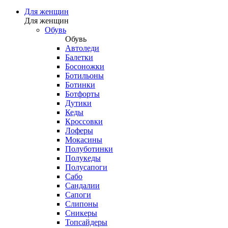
Для женщин
Для женщин
Обувь
Обувь
Автоледи
Балетки
Босоножки
Ботильоны
Ботинки
Ботфорты
Дутики
Кеды
Кроссовки
Лоферы
Мокасины
Полуботинки
Полукеды
Полусапоги
Сабо
Сандалии
Сапоги
Слипоны
Сникеры
Топсайдеры