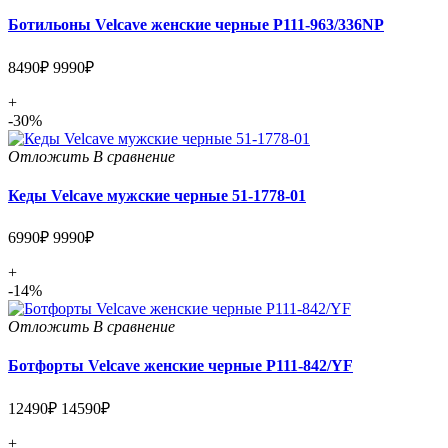
Ботильоны Velcave женские черные P111-963/336NP
8490₽
9990₽
+
-30%
Отложить
В сравнение
Кеды Velcave мужские черные 51-1778-01
6990₽
9990₽
+
-14%
Отложить
В сравнение
Ботфорты Velcave женские черные P111-842/YF
12490₽
14590₽
+