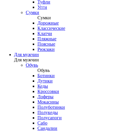
Туфли
Угги
Сумки
Сумки
Дорожные
Классические
Клатчи
Пляжные
Поясные
Рюкзаки
Для мужчин
Для мужчин
Обувь
Обувь
Ботинки
Дутики
Кеды
Кроссовки
Лоферы
Мокасины
Полуботинки
Полукеды
Полусапоги
Сабо
Сандалии