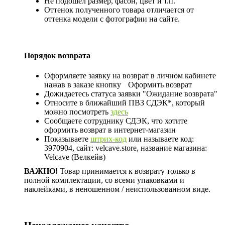
Не подошел размер, фасон, цвет и т.п.
Оттенок полученного товара отличается от
оттенка модели с фотографии на сайте.
Порядок возврата
Оформляете заявку на возврат в личном кабинете
нажав в заказе кнопку
Оформить возврат
Дожидаетесь статуса заявки "Ожидание возврата"
Относите в ближайший ПВЗ СДЭК*, который
можно посмотреть
здесь
Сообщаете сотруднику СДЭК, что хотите
оформить возврат в интернет-магазин
Показываете
штрих-код
или называете код:
3970904, сайт: velcave.store, название магазина:
Velcave (Велкейв)
ВАЖНО!
Товар принимается к возврату только в
полной комплектации, со всеми упаковками и
наклейками, в неношенном / неиспользованном виде.