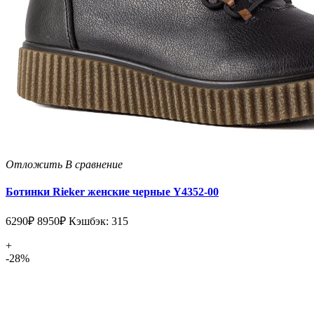
Отложить
В сравнение
Ботинки Rieker женские черные Y4352-00
6290₽
8950₽
Кэшбэк: 315
+
-28%