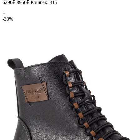
6290₽
8950₽
Кэшбэк: 315
+
-30%