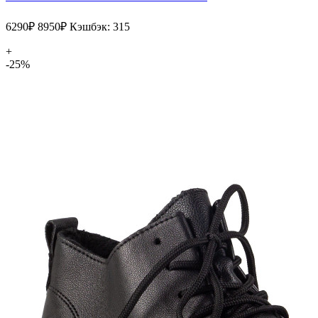
6290₽
8950₽
Кэшбэк: 315
+
-25%