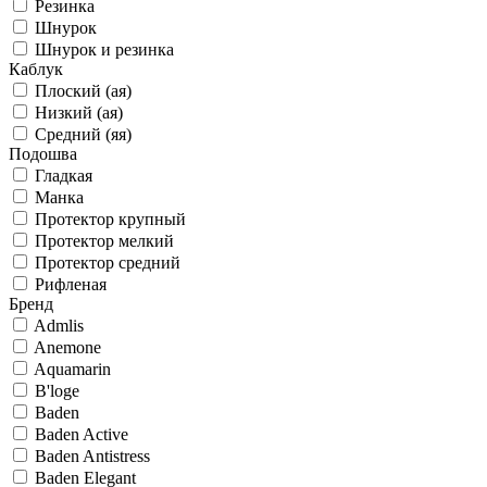
Резинка
Шнурок
Шнурок и резинка
Каблук
Плоский (ая)
Низкий (ая)
Средний (яя)
Подошва
Гладкая
Манка
Протектор крупный
Протектор мелкий
Протектор средний
Рифленая
Бренд
Admlis
Anemone
Aquamarin
B'loge
Baden
Baden Active
Baden Antistress
Baden Elegant