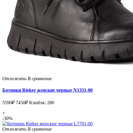
Отложить
В сравнение
Ботинки Rieker женские черные N1331-00
5590₽
7450₽
Кэшбэк: 280
+
-30%
Отложить
В сравнение