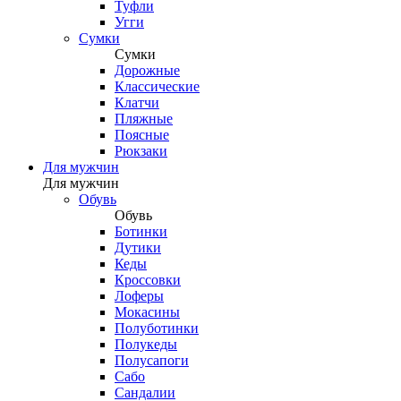
Туфли
Угги
Сумки
Сумки
Дорожные
Классические
Клатчи
Пляжные
Поясные
Рюкзаки
Для мужчин
Для мужчин
Обувь
Обувь
Ботинки
Дутики
Кеды
Кроссовки
Лоферы
Мокасины
Полуботинки
Полукеды
Полусапоги
Сабо
Сандалии