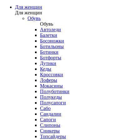
Для женщин
Для женщин
Обувь
Обувь
Автоледи
Балетки
Босоножки
Ботильоны
Ботинки
Ботфорты
Дутики
Кеды
Кроссовки
Лоферы
Мокасины
Полуботинки
Полукеды
Полусапоги
Сабо
Сандалии
Сапоги
Слипоны
Сникеры
Топсайдеры