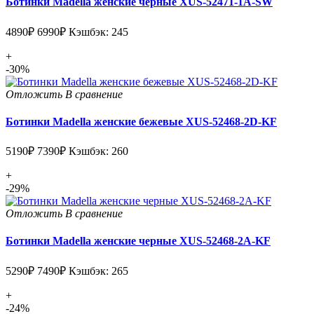
Ботинки Madella женские черные XUS-52471-1A-SW
4890₽
6990₽
Кэшбэк: 245
+
-30%
Отложить
В сравнение
Ботинки Madella женские бежевые XUS-52468-2D-KF
5190₽
7390₽
Кэшбэк: 260
+
-29%
Отложить
В сравнение
Ботинки Madella женские черные XUS-52468-2A-KF
5290₽
7490₽
Кэшбэк: 265
+
-24%