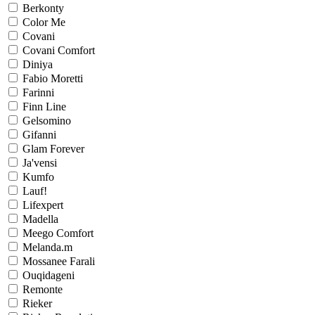
Berkonty
Color Me
Covani
Covani Comfort
Diniya
Fabio Moretti
Farinni
Finn Line
Gelsomino
Gifanni
Glam Forever
Ja'vensi
Kumfo
Lauf!
Lifexpert
Madella
Meego Comfort
Melanda.m
Mossanee Farali
Ouqidageni
Remonte
Rieker