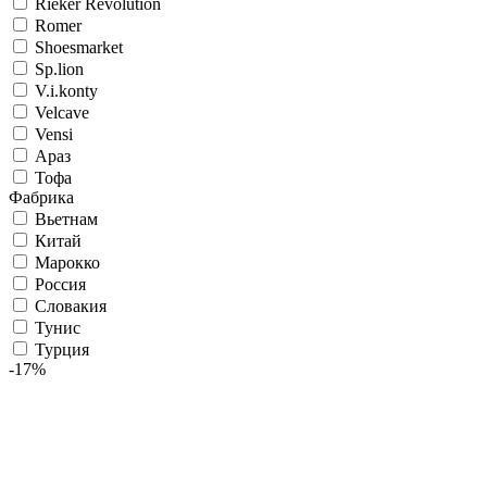
Rieker Revolution
Romer
Shoesmarket
Sp.lion
V.i.konty
Velcave
Vensi
Араз
Тофа
Фабрика
Вьетнам
Китай
Марокко
Россия
Словакия
Тунис
Турция
-17%