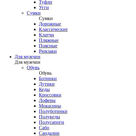
Туфли
Угги
Сумки
Сумки
Дорожные
Классические
Клатчи
Пляжные
Поясные
Рюкзаки
Для мужчин
Для мужчин
Обувь
Обувь
Ботинки
Дутики
Кеды
Кроссовки
Лоферы
Мокасины
Полуботинки
Полукеды
Полусапоги
Сабо
Сандалии