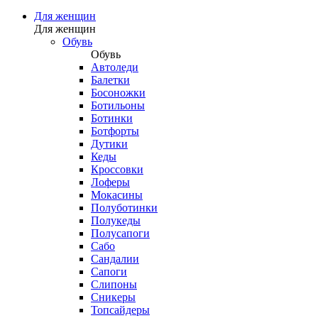
Для женщин
Для женщин
Обувь
Обувь
Автоледи
Балетки
Босоножки
Ботильоны
Ботинки
Ботфорты
Дутики
Кеды
Кроссовки
Лоферы
Мокасины
Полуботинки
Полукеды
Полусапоги
Сабо
Сандалии
Сапоги
Слипоны
Сникеры
Топсайдеры