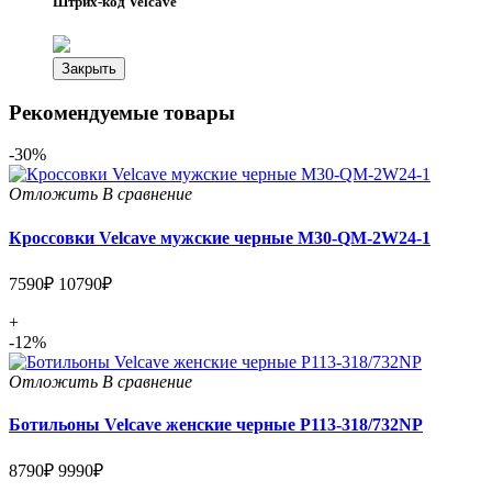
Штрих-код Velcave
Закрыть
Рекомендуемые товары
-30%
Отложить
В сравнение
Кроссовки Velcave мужские черные M30-QM-2W24-1
7590₽
10790₽
+
-12%
Отложить
В сравнение
Ботильоны Velcave женские черные P113-318/732NP
8790₽
9990₽