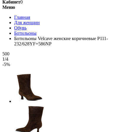
Кабинет
0
Меню
Главная
Для женщин
Обувь
Ботильоны
Ботильоны Velcave женские коричневые P111-
232/628YF+586NP
500
1/4
-5%