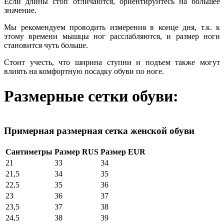
Если длины стоп отличаются, ориентируйтесь на большее
значение.
Мы рекомендуем проводить измерения в конце дня, т.к. к
этому времени мышцы ног расслабляются, и размер ноги
становится чуть больше.
Стоит учесть, что ширина ступни и подъем также могут
влиять на комфортную посадку обуви по ноге.
Размерные сетки обуви:
Примерная размерная сетка женской обуви
Сантиметры
Размер RUS
Размер EUR
21
33
34
21,5
34
35
22,5
35
36
23
36
37
23,5
37
38
24,5
38
39