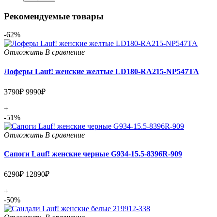
Рекомендуемые товары
-62%
Отложить
В сравнение
Лоферы Lauf! женские желтые LD180-RA215-NP547TA
3790₽
9990₽
+
-51%
Отложить
В сравнение
Сапоги Lauf! женские черные G934-15.5-8396R-909
6290₽
12890₽
+
-50%