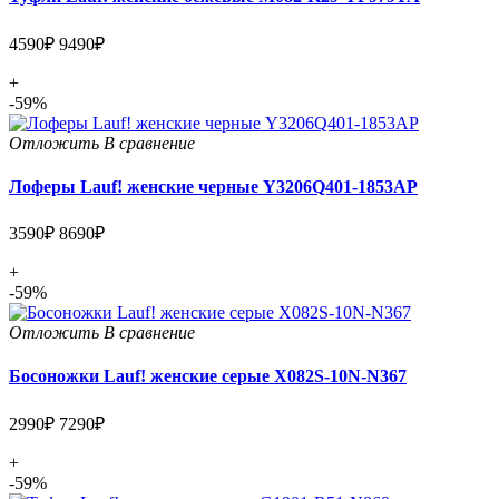
4590₽
9490₽
+
-59%
Отложить
В сравнение
Лоферы Lauf! женские черные Y3206Q401-1853AP
3590₽
8690₽
+
-59%
Отложить
В сравнение
Босоножки Lauf! женские серые X082S-10N-N367
2990₽
7290₽
+
-59%