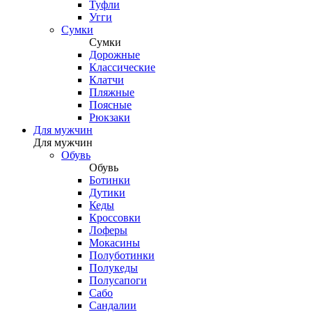
Туфли
Угги
Сумки
Сумки
Дорожные
Классические
Клатчи
Пляжные
Поясные
Рюкзаки
Для мужчин
Для мужчин
Обувь
Обувь
Ботинки
Дутики
Кеды
Кроссовки
Лоферы
Мокасины
Полуботинки
Полукеды
Полусапоги
Сабо
Сандалии