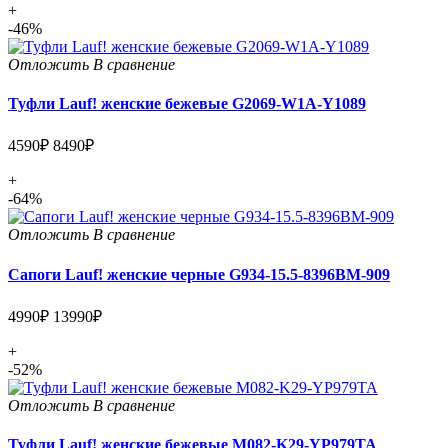
+
-46%
Отложить
В сравнение
Туфли Lauf! женские бежевые G2069-W1A-Y1089
4590₽
8490₽
+
-64%
Отложить
В сравнение
Сапоги Lauf! женские черные G934-15.5-8396BM-909
4990₽
13990₽
+
-52%
Отложить
В сравнение
Туфли Lauf! женские бежевые M082-K29-YP979TA