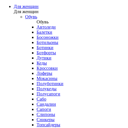
Для женщин
Для женщин
Обувь
Обувь
Автоледи
Балетки
Босоножки
Ботильоны
Ботинки
Ботфорты
Дутики
Кеды
Кроссовки
Лоферы
Мокасины
Полуботинки
Полукеды
Полусапоги
Сабо
Сандалии
Сапоги
Слипоны
Сникеры
Топсайдеры