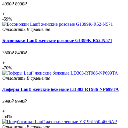
4990₽
8990₽
+
-59%
Отложить
В сравнение
Босоножки Lauf! женские розовые G1399K-R52-N571
3500₽
8490₽
+
-70%
Отложить
В сравнение
Лоферы Lauf! женские бежевые LD303-RT986-NP699TA
2990₽
9990₽
+
-54%
Отложить
В сравнение