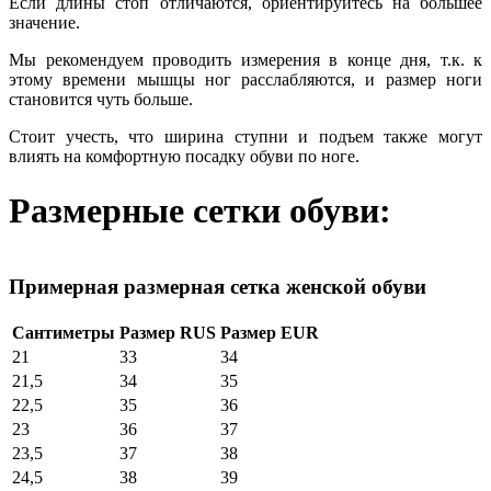
Если длины стоп отличаются, ориентируйтесь на большее
значение.
Мы рекомендуем проводить измерения в конце дня, т.к. к
этому времени мышцы ног расслабляются, и размер ноги
становится чуть больше.
Стоит учесть, что ширина ступни и подъем также могут
влиять на комфортную посадку обуви по ноге.
Размерные сетки обуви:
Примерная размерная сетка женской обуви
Сантиметры
Размер RUS
Размер EUR
21
33
34
21,5
34
35
22,5
35
36
23
36
37
23,5
37
38
24,5
38
39