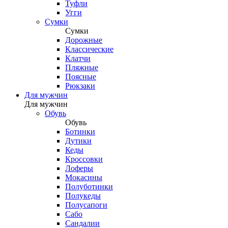
Туфли
Угги
Сумки
Сумки
Дорожные
Классические
Клатчи
Пляжные
Поясные
Рюкзаки
Для мужчин
Для мужчин
Обувь
Обувь
Ботинки
Дутики
Кеды
Кроссовки
Лоферы
Мокасины
Полуботинки
Полукеды
Полусапоги
Сабо
Сандалии