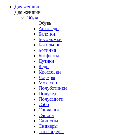
Для женщин
Для женщин
Обувь
Обувь
Автоледи
Балетки
Босоножки
Ботильоны
Ботинки
Ботфорты
Дутики
Кеды
Кроссовки
Лоферы
Мокасины
Полуботинки
Полукеды
Полусапоги
Сабо
Сандалии
Сапоги
Слипоны
Сникеры
Топсайдеры