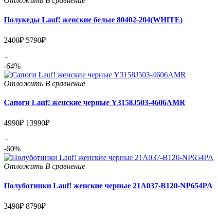
Отложить
В сравнение
Полукеды Lauf! женские белые 80402-204(WHITE)
2400₽
5790₽
+
-64%
Отложить
В сравнение
Сапоги Lauf! женские черные Y3158J503-4606AMR
4990₽
13990₽
+
-60%
Отложить
В сравнение
Полуботинки Lauf! женские черные 21A037-B120-NP654PA
3490₽
8790₽