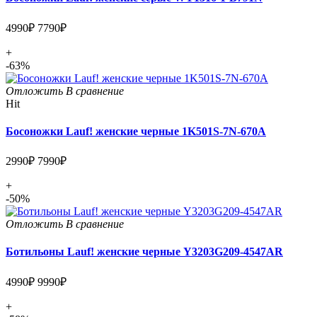
4990₽
7790₽
+
-63%
Отложить
В сравнение
Hit
Босоножки Lauf! женские черные 1K501S-7N-670A
2990₽
7990₽
+
-50%
Отложить
В сравнение
Ботильоны Lauf! женские черные Y3203G209-4547AR
4990₽
9990₽
+