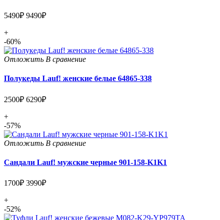
5490₽
9490₽
+
-60%
Отложить
В сравнение
Полукеды Lauf! женские белые 64865-338
2500₽
6290₽
+
-57%
Отложить
В сравнение
Сандали Lauf! мужские черные 901-158-K1K1
1700₽
3990₽
+
-52%