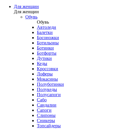
Для женщин
Для женщин
Обувь
Обувь
Автоледи
Балетки
Босоножки
Ботильоны
Ботинки
Ботфорты
Дутики
Кеды
Кроссовки
Лоферы
Мокасины
Полуботинки
Полукеды
Полусапоги
Сабо
Сандалии
Сапоги
Слипоны
Сникеры
Топсайдеры