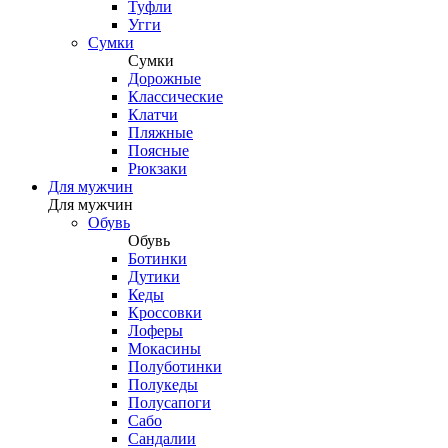
Туфли
Угги
Сумки
Сумки
Дорожные
Классические
Клатчи
Пляжные
Поясные
Рюкзаки
Для мужчин
Для мужчин
Обувь
Обувь
Ботинки
Дутики
Кеды
Кроссовки
Лоферы
Мокасины
Полуботинки
Полукеды
Полусапоги
Сабо
Сандалии