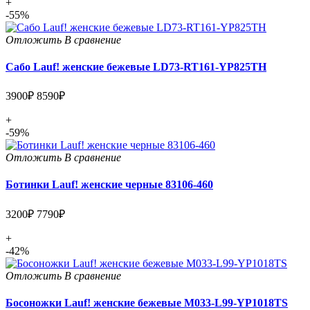
+
-55%
Отложить
В сравнение
Сабо Lauf! женские бежевые LD73-RT161-YP825TH
3900₽
8590₽
+
-59%
Отложить
В сравнение
Ботинки Lauf! женские черные 83106-460
3200₽
7790₽
+
-42%
Отложить
В сравнение
Босоножки Lauf! женские бежевые M033-L99-YP1018TS