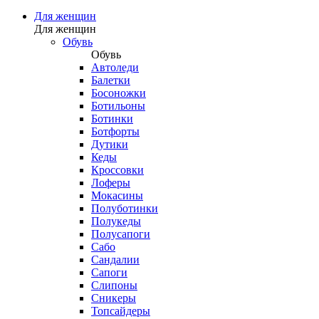
Для женщин
Для женщин
Обувь
Обувь
Автоледи
Балетки
Босоножки
Ботильоны
Ботинки
Ботфорты
Дутики
Кеды
Кроссовки
Лоферы
Мокасины
Полуботинки
Полукеды
Полусапоги
Сабо
Сандалии
Сапоги
Слипоны
Сникеры
Топсайдеры