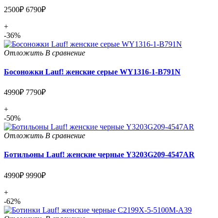
2500₽
6790₽
+
-36%
Отложить
В сравнение
Босоножки Lauf! женские серые WY1316-1-B791N
4990₽
7790₽
+
-50%
Отложить
В сравнение
Ботильоны Lauf! женские черные Y3203G209-4547AR
4990₽
9990₽
+
-62%