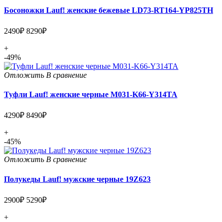
Босоножки Lauf! женские бежевые LD73-RT164-YP825TH
2490₽
8290₽
+
-49%
Отложить
В сравнение
Туфли Lauf! женские черные M031-K66-Y314TA
4290₽
8490₽
+
-45%
Отложить
В сравнение
Полукеды Lauf! мужские черные 19Z623
2900₽
5290₽
+