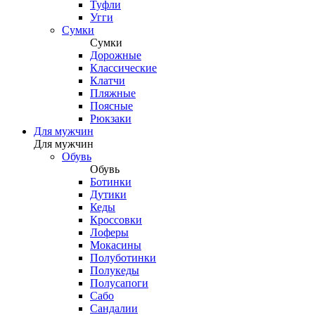
Туфли
Угги
Сумки
Сумки
Дорожные
Классические
Клатчи
Пляжные
Поясные
Рюкзаки
Для мужчин
Для мужчин
Обувь
Обувь
Ботинки
Дутики
Кеды
Кроссовки
Лоферы
Мокасины
Полуботинки
Полукеды
Полусапоги
Сабо
Сандалии