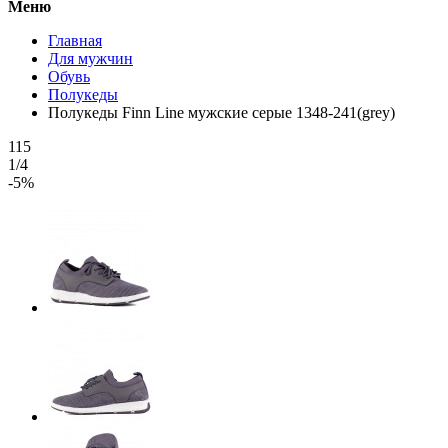
Меню
Главная
Для мужчин
Обувь
Полукеды
Полукеды Finn Line мужские серые 1348-241(grey)
115
1/4
-5%