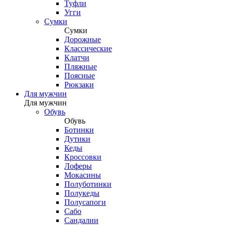
Туфли
Угги
Сумки
Сумки
Дорожные
Классические
Клатчи
Пляжные
Поясные
Рюкзаки
Для мужчин
Для мужчин
Обувь
Обувь
Ботинки
Дутики
Кеды
Кроссовки
Лоферы
Мокасины
Полуботинки
Полукеды
Полусапоги
Сабо
Сандалии