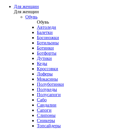
Для женщин
Для женщин
Обувь
Обувь
Автоледи
Балетки
Босоножки
Ботильоны
Ботинки
Ботфорты
Дутики
Кеды
Кроссовки
Лоферы
Мокасины
Полуботинки
Полукеды
Полусапоги
Сабо
Сандалии
Сапоги
Слипоны
Сникеры
Топсайдеры