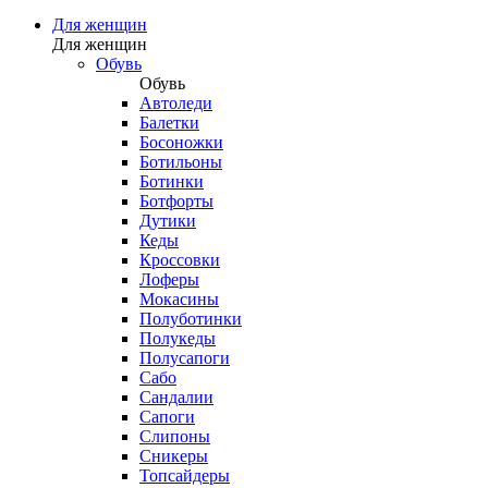
Для женщин
Для женщин
Обувь
Обувь
Автоледи
Балетки
Босоножки
Ботильоны
Ботинки
Ботфорты
Дутики
Кеды
Кроссовки
Лоферы
Мокасины
Полуботинки
Полукеды
Полусапоги
Сабо
Сандалии
Сапоги
Слипоны
Сникеры
Топсайдеры