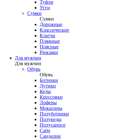
Туфли
Угги
Сумки
Сумки
Дорожные
Классические
Клатчи
Пляжные
Поясные
Рюкзаки
Для мужчин
Для мужчин
Обувь
Обувь
Ботинки
Дутики
Кеды
Кроссовки
Лоферы
Мокасины
Полуботинки
Полукеды
Полусапоги
Сабо
Сандалии