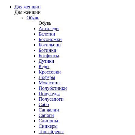
Для женщин
Для женщин
Обувь
Обувь
Автоледи
Балетки
Босоножки
Ботильоны
Ботинки
Ботфорты
Дутики
Кеды
Кроссовки
Лоферы
Мокасины
Полуботинки
Полукеды
Полусапоги
Сабо
Сандалии
Сапоги
Слипоны
Сникеры
Топсайдеры