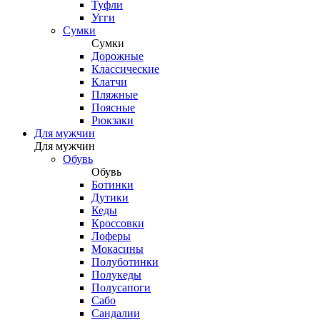
Туфли
Угги
Сумки
Сумки
Дорожные
Классические
Клатчи
Пляжные
Поясные
Рюкзаки
Для мужчин
Для мужчин
Обувь
Обувь
Ботинки
Дутики
Кеды
Кроссовки
Лоферы
Мокасины
Полуботинки
Полукеды
Полусапоги
Сабо
Сандалии