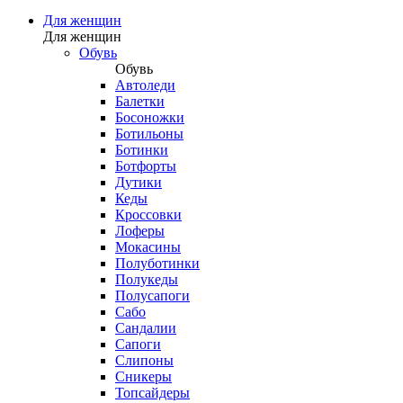
Для женщин
Для женщин
Обувь
Обувь
Автоледи
Балетки
Босоножки
Ботильоны
Ботинки
Ботфорты
Дутики
Кеды
Кроссовки
Лоферы
Мокасины
Полуботинки
Полукеды
Полусапоги
Сабо
Сандалии
Сапоги
Слипоны
Сникеры
Топсайдеры