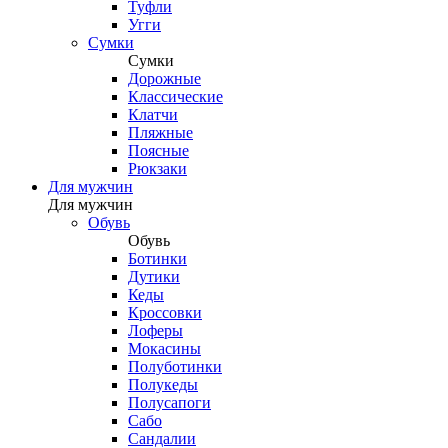
Туфли
Угги
Сумки
Сумки
Дорожные
Классические
Клатчи
Пляжные
Поясные
Рюкзаки
Для мужчин
Для мужчин
Обувь
Обувь
Ботинки
Дутики
Кеды
Кроссовки
Лоферы
Мокасины
Полуботинки
Полукеды
Полусапоги
Сабо
Сандалии