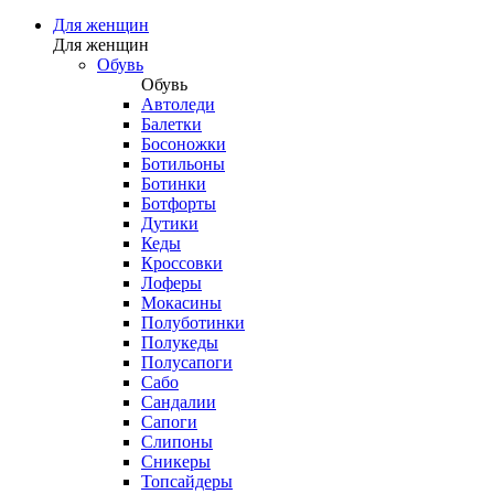
Для женщин
Для женщин
Обувь
Обувь
Автоледи
Балетки
Босоножки
Ботильоны
Ботинки
Ботфорты
Дутики
Кеды
Кроссовки
Лоферы
Мокасины
Полуботинки
Полукеды
Полусапоги
Сабо
Сандалии
Сапоги
Слипоны
Сникеры
Топсайдеры