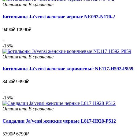
Отложить
В сравнение
Ботильоны Ja'vensi женские черные NE092-N170-2
9490₽
10990₽
+
-15%
Отложить
В сравнение
Ботильоны Ja'vensi женские коричневые NE117-H592-P859
8450₽
9990₽
+
-15%
Отложить
В сравнение
Сандалии Ja'vensi женские черные L817-H928-P512
5790₽
6790₽