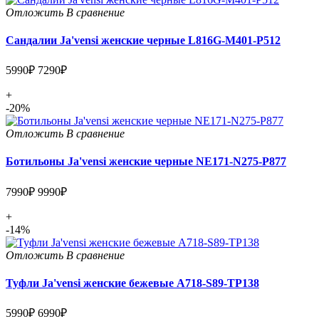
Отложить
В сравнение
Сандалии Ja'vensi женские черные L816G-M401-P512
5990₽
7290₽
+
-20%
Отложить
В сравнение
Ботильоны Ja'vensi женские черные NE171-N275-P877
7990₽
9990₽
+
-14%
Отложить
В сравнение
Туфли Ja'vensi женские бежевые A718-S89-TP138
5990₽
6990₽