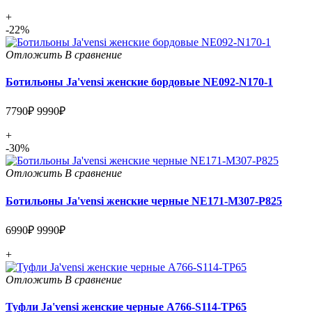
+
-22%
Отложить
В сравнение
Ботильоны Ja'vensi женские бордовые NE092-N170-1
7790₽
9990₽
+
-30%
Отложить
В сравнение
Ботильоны Ja'vensi женские черные NE171-M307-P825
6990₽
9990₽
+
Отложить
В сравнение
Туфли Ja'vensi женские черные A766-S114-TP65