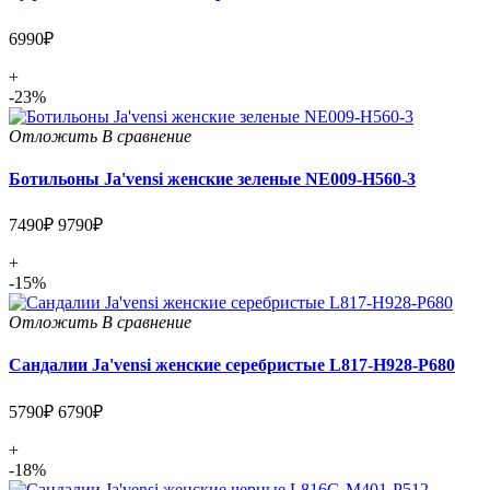
6990₽
+
-23%
Отложить
В сравнение
Ботильоны Ja'vensi женские зеленые NE009-H560-3
7490₽
9790₽
+
-15%
Отложить
В сравнение
Сандалии Ja'vensi женские серебристые L817-H928-P680
5790₽
6790₽
+
-18%