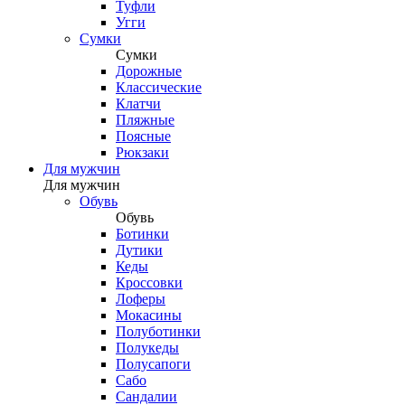
Туфли
Угги
Сумки
Сумки
Дорожные
Классические
Клатчи
Пляжные
Поясные
Рюкзаки
Для мужчин
Для мужчин
Обувь
Обувь
Ботинки
Дутики
Кеды
Кроссовки
Лоферы
Мокасины
Полуботинки
Полукеды
Полусапоги
Сабо
Сандалии