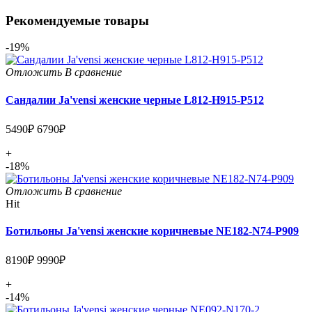
Рекомендуемые товары
-19%
Отложить
В сравнение
Сандалии Ja'vensi женские черные L812-H915-P512
5490₽
6790₽
+
-18%
Отложить
В сравнение
Hit
Ботильоны Ja'vensi женские коричневые NE182-N74-P909
8190₽
9990₽
+
-14%