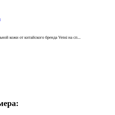
и
ой кожи от китайского бренда Vensi на сп...
мера: