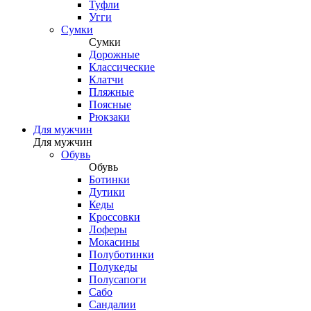
Туфли
Угги
Сумки
Сумки
Дорожные
Классические
Клатчи
Пляжные
Поясные
Рюкзаки
Для мужчин
Для мужчин
Обувь
Обувь
Ботинки
Дутики
Кеды
Кроссовки
Лоферы
Мокасины
Полуботинки
Полукеды
Полусапоги
Сабо
Сандалии