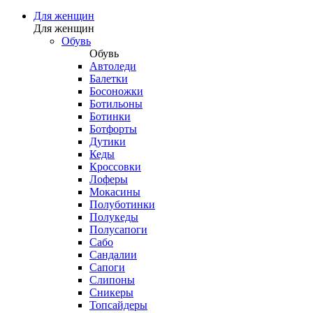
Для женщин
Для женщин
Обувь
Обувь
Автоледи
Балетки
Босоножки
Ботильоны
Ботинки
Ботфорты
Дутики
Кеды
Кроссовки
Лоферы
Мокасины
Полуботинки
Полукеды
Полусапоги
Сабо
Сандалии
Сапоги
Слипоны
Сникеры
Топсайдеры