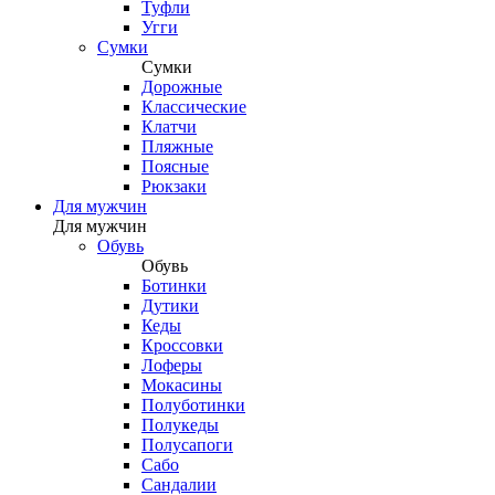
Туфли
Угги
Сумки
Сумки
Дорожные
Классические
Клатчи
Пляжные
Поясные
Рюкзаки
Для мужчин
Для мужчин
Обувь
Обувь
Ботинки
Дутики
Кеды
Кроссовки
Лоферы
Мокасины
Полуботинки
Полукеды
Полусапоги
Сабо
Сандалии