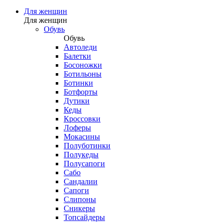
Для женщин
Для женщин
Обувь
Обувь
Автоледи
Балетки
Босоножки
Ботильоны
Ботинки
Ботфорты
Дутики
Кеды
Кроссовки
Лоферы
Мокасины
Полуботинки
Полукеды
Полусапоги
Сабо
Сандалии
Сапоги
Слипоны
Сникеры
Топсайдеры