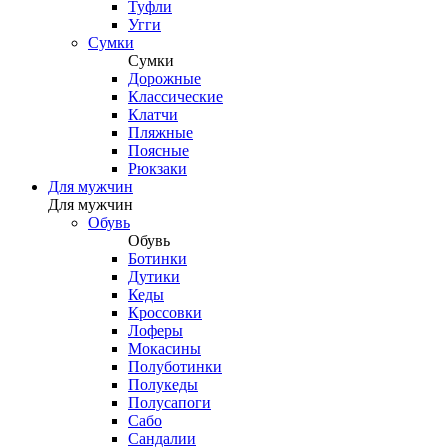
Туфли
Угги
Сумки
Сумки
Дорожные
Классические
Клатчи
Пляжные
Поясные
Рюкзаки
Для мужчин
Для мужчин
Обувь
Обувь
Ботинки
Дутики
Кеды
Кроссовки
Лоферы
Мокасины
Полуботинки
Полукеды
Полусапоги
Сабо
Сандалии