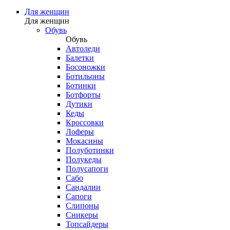
Для женщин
Для женщин
Обувь
Обувь
Автоледи
Балетки
Босоножки
Ботильоны
Ботинки
Ботфорты
Дутики
Кеды
Кроссовки
Лоферы
Мокасины
Полуботинки
Полукеды
Полусапоги
Сабо
Сандалии
Сапоги
Слипоны
Сникеры
Топсайдеры