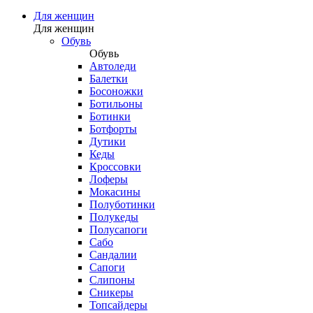
Для женщин
Для женщин
Обувь
Обувь
Автоледи
Балетки
Босоножки
Ботильоны
Ботинки
Ботфорты
Дутики
Кеды
Кроссовки
Лоферы
Мокасины
Полуботинки
Полукеды
Полусапоги
Сабо
Сандалии
Сапоги
Слипоны
Сникеры
Топсайдеры