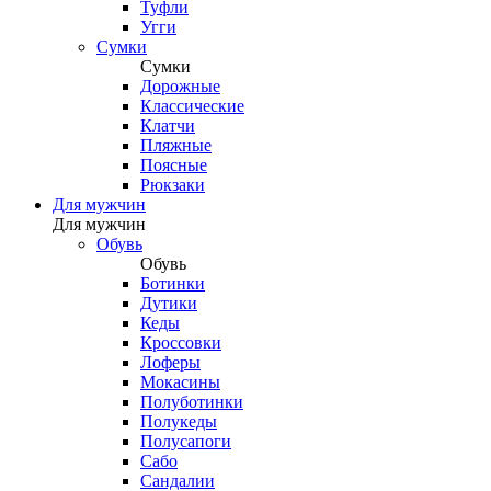
Туфли
Угги
Сумки
Сумки
Дорожные
Классические
Клатчи
Пляжные
Поясные
Рюкзаки
Для мужчин
Для мужчин
Обувь
Обувь
Ботинки
Дутики
Кеды
Кроссовки
Лоферы
Мокасины
Полуботинки
Полукеды
Полусапоги
Сабо
Сандалии