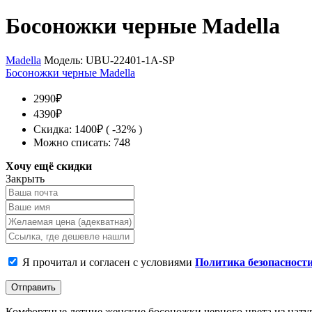
Босоножки черные Madella
Madella
Модель:
UBU-22401-1A-SP
Босоножки черные Madella
2990₽
4390₽
Скидка: 1400₽ ( -32% )
Можно списать: 748
Хочу ещё скидки
Закрыть
Я прочитал и согласен с условиями
Политика безопасност
Отправить
Комфортные летние женские босоножки черного цвета из натура