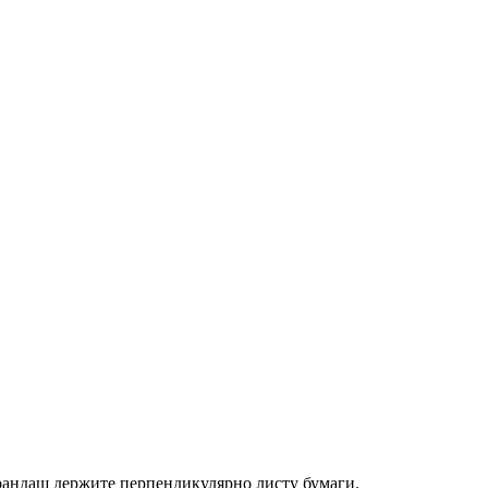
арандаш держите перпендикулярно листу бумаги.