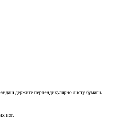
арандаш держите перпендикулярно листу бумаги.
их ног.