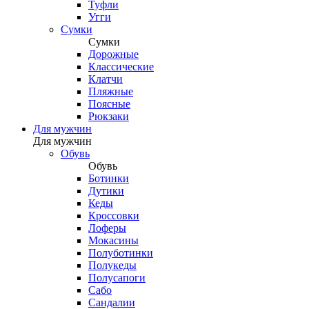
Туфли
Угги
Сумки
Сумки
Дорожные
Классические
Клатчи
Пляжные
Поясные
Рюкзаки
Для мужчин
Для мужчин
Обувь
Обувь
Ботинки
Дутики
Кеды
Кроссовки
Лоферы
Мокасины
Полуботинки
Полукеды
Полусапоги
Сабо
Сандалии