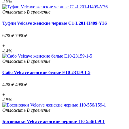
-15%
Отложить
В сравнение
Туфли Velcave женские черные C1-L201-H409-Y36
6790₽
7990₽
+
-14%
Отложить
В сравнение
Сабо Velcave женские белые E10-23159-1-5
4290₽
4990₽
+
-15%
Отложить
В сравнение
Босоножки Velcave женские черные 110-556/159-1