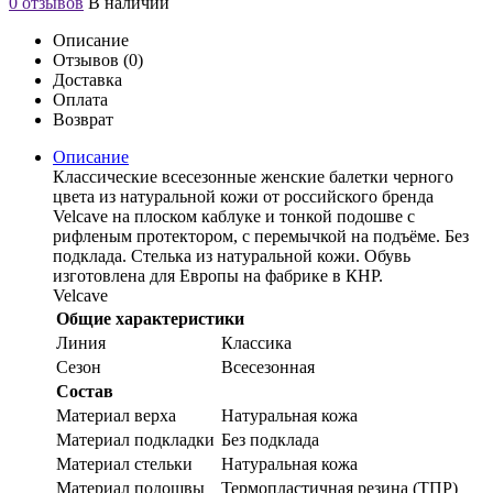
0 отзывов
В наличии
Описание
Отзывов (0)
Доставка
Оплата
Возврат
Описание
Классические всесезонные женские балетки черного
цвета из натуральной кожи от российского бренда
Velcave на плоском каблуке и тонкой подошве с
рифленым протектором, с перемычкой на подъёме. Без
подклада. Стелька из натуральной кожи. Обувь
изготовлена для Европы на фабрике в КНР.
Velcave
Общие характеристики
Линия
Классика
Сезон
Всесезонная
Состав
Материал верха
Натуральная кожа
Материал подкладки
Без подклада
Материал стельки
Натуральная кожа
Материал подошвы
Термопластичная резина (ТПР)