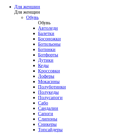
Для женщин
Для женщин
Обувь
Обувь
Автоледи
Балетки
Босоножки
Ботильоны
Ботинки
Ботфорты
Дутики
Кеды
Кроссовки
Лоферы
Мокасины
Полуботинки
Полукеды
Полусапоги
Сабо
Сандалии
Сапоги
Слипоны
Сникеры
Топсайдеры