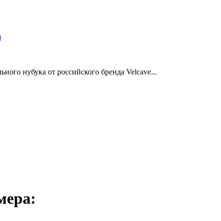
и
ного нубука от российского бренда Velcave...
мера: