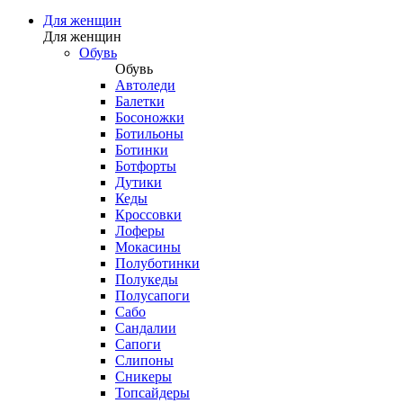
Для женщин
Для женщин
Обувь
Обувь
Автоледи
Балетки
Босоножки
Ботильоны
Ботинки
Ботфорты
Дутики
Кеды
Кроссовки
Лоферы
Мокасины
Полуботинки
Полукеды
Полусапоги
Сабо
Сандалии
Сапоги
Слипоны
Сникеры
Топсайдеры