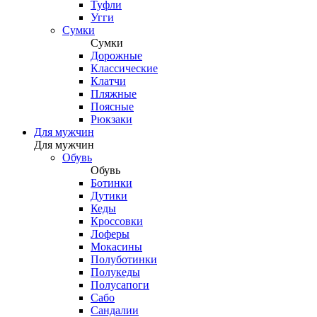
Туфли
Угги
Сумки
Сумки
Дорожные
Классические
Клатчи
Пляжные
Поясные
Рюкзаки
Для мужчин
Для мужчин
Обувь
Обувь
Ботинки
Дутики
Кеды
Кроссовки
Лоферы
Мокасины
Полуботинки
Полукеды
Полусапоги
Сабо
Сандалии