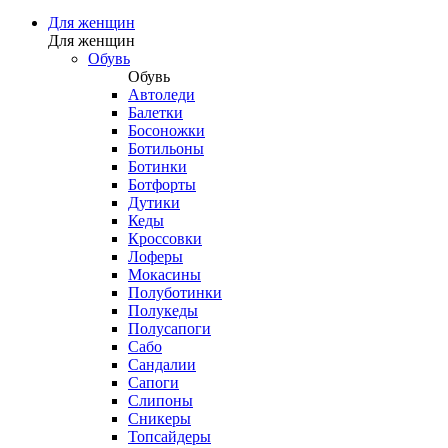
Для женщин
Для женщин
Обувь
Обувь
Автоледи
Балетки
Босоножки
Ботильоны
Ботинки
Ботфорты
Дутики
Кеды
Кроссовки
Лоферы
Мокасины
Полуботинки
Полукеды
Полусапоги
Сабо
Сандалии
Сапоги
Слипоны
Сникеры
Топсайдеры