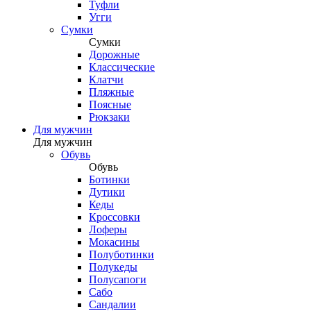
Туфли
Угги
Сумки
Сумки
Дорожные
Классические
Клатчи
Пляжные
Поясные
Рюкзаки
Для мужчин
Для мужчин
Обувь
Обувь
Ботинки
Дутики
Кеды
Кроссовки
Лоферы
Мокасины
Полуботинки
Полукеды
Полусапоги
Сабо
Сандалии