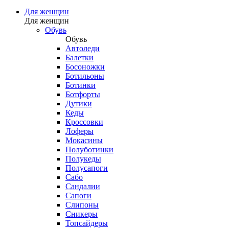
Для женщин
Для женщин
Обувь
Обувь
Автоледи
Балетки
Босоножки
Ботильоны
Ботинки
Ботфорты
Дутики
Кеды
Кроссовки
Лоферы
Мокасины
Полуботинки
Полукеды
Полусапоги
Сабо
Сандалии
Сапоги
Слипоны
Сникеры
Топсайдеры