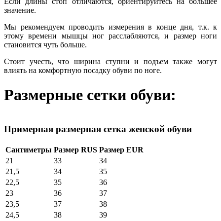
Если длины стоп отличаются, ориентируйтесь на большее
значение.
Мы рекомендуем проводить измерения в конце дня, т.к. к
этому времени мышцы ног расслабляются, и размер ноги
становится чуть больше.
Стоит учесть, что ширина ступни и подъем также могут
влиять на комфортную посадку обуви по ноге.
Размерные сетки обуви:
Примерная размерная сетка женской обуви
Сантиметры
Размер RUS
Размер EUR
21
33
34
21,5
34
35
22,5
35
36
23
36
37
23,5
37
38
24,5
38
39