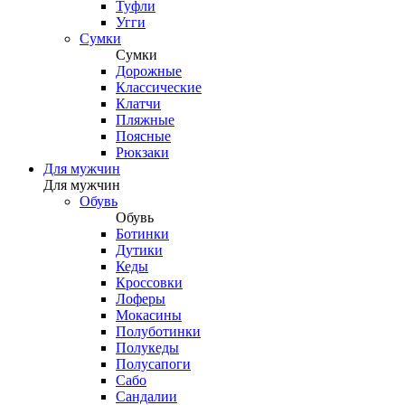
Туфли
Угги
Сумки
Сумки
Дорожные
Классические
Клатчи
Пляжные
Поясные
Рюкзаки
Для мужчин
Для мужчин
Обувь
Обувь
Ботинки
Дутики
Кеды
Кроссовки
Лоферы
Мокасины
Полуботинки
Полукеды
Полусапоги
Сабо
Сандалии