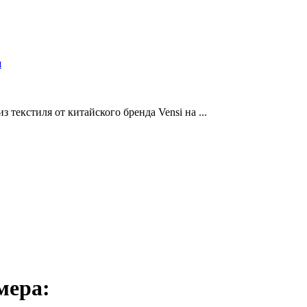
и
текстиля от китайского бренда Vensi на ...
мера: