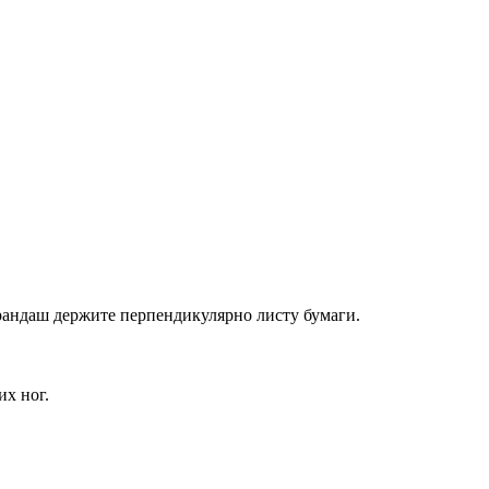
арандаш держите перпендикулярно листу бумаги.
их ног.