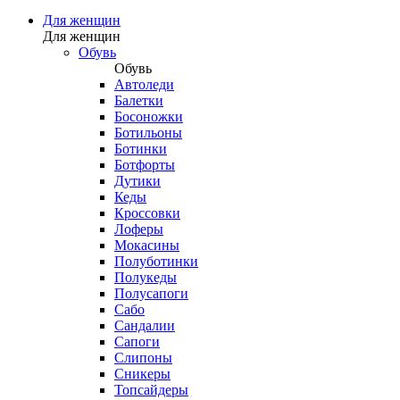
Для женщин
Для женщин
Обувь
Обувь
Автоледи
Балетки
Босоножки
Ботильоны
Ботинки
Ботфорты
Дутики
Кеды
Кроссовки
Лоферы
Мокасины
Полуботинки
Полукеды
Полусапоги
Сабо
Сандалии
Сапоги
Слипоны
Сникеры
Топсайдеры