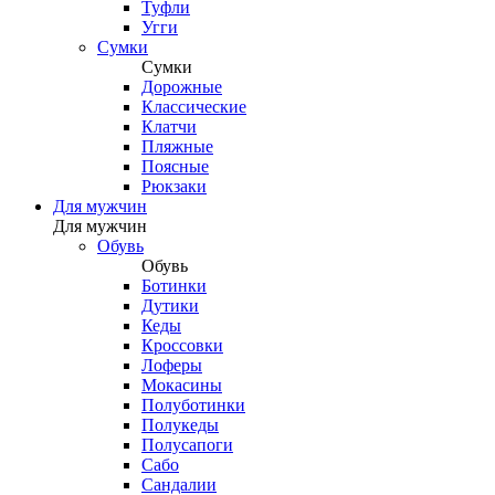
Туфли
Угги
Сумки
Сумки
Дорожные
Классические
Клатчи
Пляжные
Поясные
Рюкзаки
Для мужчин
Для мужчин
Обувь
Обувь
Ботинки
Дутики
Кеды
Кроссовки
Лоферы
Мокасины
Полуботинки
Полукеды
Полусапоги
Сабо
Сандалии