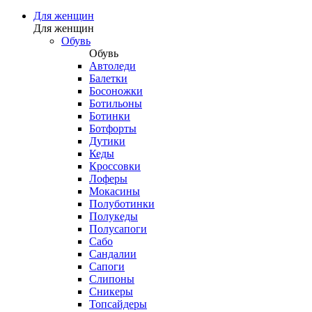
Для женщин
Для женщин
Обувь
Обувь
Автоледи
Балетки
Босоножки
Ботильоны
Ботинки
Ботфорты
Дутики
Кеды
Кроссовки
Лоферы
Мокасины
Полуботинки
Полукеды
Полусапоги
Сабо
Сандалии
Сапоги
Слипоны
Сникеры
Топсайдеры