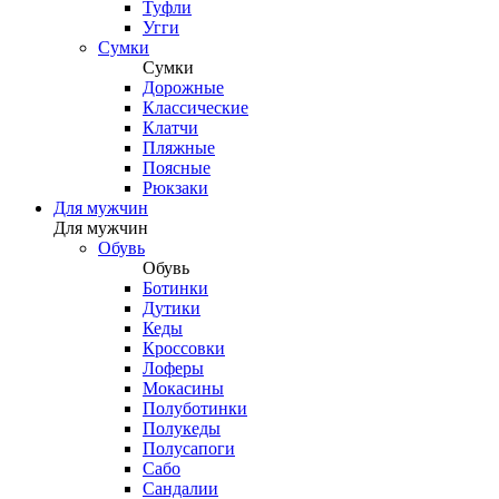
Туфли
Угги
Сумки
Сумки
Дорожные
Классические
Клатчи
Пляжные
Поясные
Рюкзаки
Для мужчин
Для мужчин
Обувь
Обувь
Ботинки
Дутики
Кеды
Кроссовки
Лоферы
Мокасины
Полуботинки
Полукеды
Полусапоги
Сабо
Сандалии