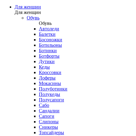
Для женщин
Для женщин
Обувь
Обувь
Автоледи
Балетки
Босоножки
Ботильоны
Ботинки
Ботфорты
Дутики
Кеды
Кроссовки
Лоферы
Мокасины
Полуботинки
Полукеды
Полусапоги
Сабо
Сандалии
Сапоги
Слипоны
Сникеры
Топсайдеры