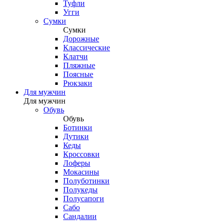
Туфли
Угги
Сумки
Сумки
Дорожные
Классические
Клатчи
Пляжные
Поясные
Рюкзаки
Для мужчин
Для мужчин
Обувь
Обувь
Ботинки
Дутики
Кеды
Кроссовки
Лоферы
Мокасины
Полуботинки
Полукеды
Полусапоги
Сабо
Сандалии