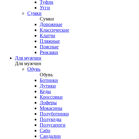
Туфли
Угги
Сумки
Сумки
Дорожные
Классические
Клатчи
Пляжные
Поясные
Рюкзаки
Для мужчин
Для мужчин
Обувь
Обувь
Ботинки
Дутики
Кеды
Кроссовки
Лоферы
Мокасины
Полуботинки
Полукеды
Полусапоги
Сабо
Сандалии