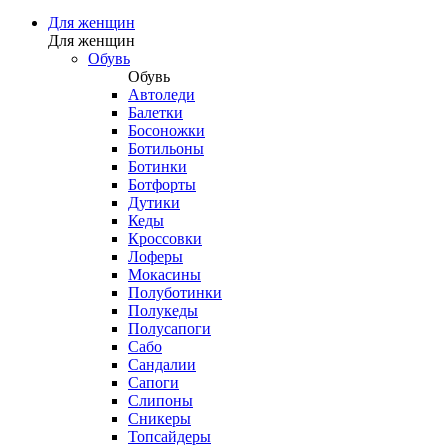
Для женщин
Для женщин
Обувь
Обувь
Автоледи
Балетки
Босоножки
Ботильоны
Ботинки
Ботфорты
Дутики
Кеды
Кроссовки
Лоферы
Мокасины
Полуботинки
Полукеды
Полусапоги
Сабо
Сандалии
Сапоги
Слипоны
Сникеры
Топсайдеры