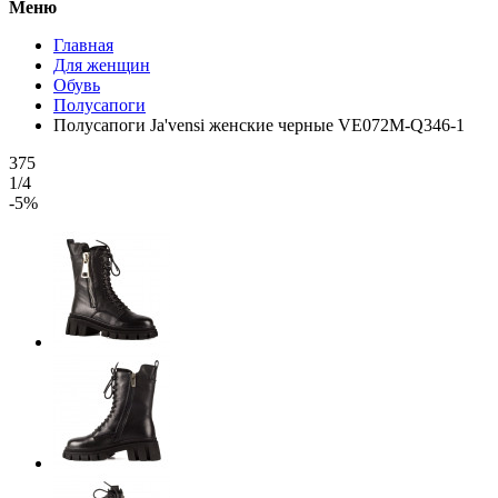
Меню
Главная
Для женщин
Обувь
Полусапоги
Полусапоги Ja'vensi женские черные VE072M-Q346-1
375
1/4
-5%