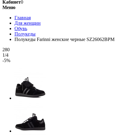
Кабинет
0
Меню
Главная
Для женщин
Обувь
Полукеды
Полукеды Farinni женские черные SZ26062BPM
280
1/4
-5%