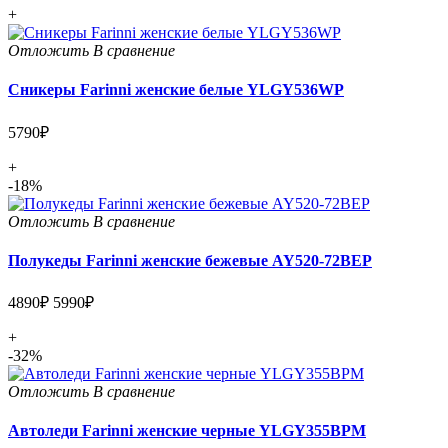
+
Отложить
В сравнение
Сникеры Farinni женские белые YLGY536WP
5790₽
+
-18%
Отложить
В сравнение
Полукеды Farinni женские бежевые AY520-72BEP
4890₽
5990₽
+
-32%
Отложить
В сравнение
Автоледи Farinni женские черные YLGY355BPM