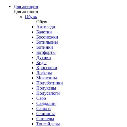
Для женщин
Для женщин
Обувь
Обувь
Автоледи
Балетки
Босоножки
Ботильоны
Ботинки
Ботфорты
Дутики
Кеды
Кроссовки
Лоферы
Мокасины
Полуботинки
Полукеды
Полусапоги
Сабо
Сандалии
Сапоги
Слипоны
Сникеры
Топсайдеры