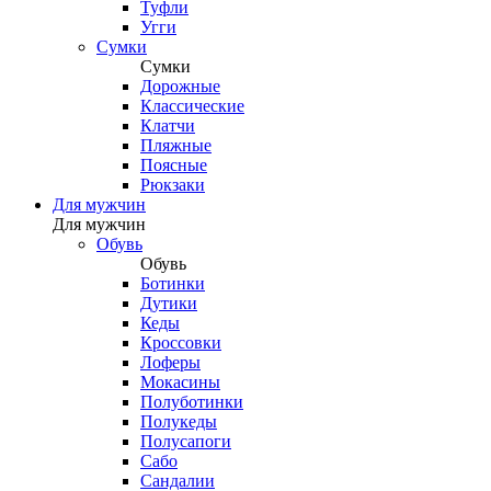
Туфли
Угги
Сумки
Сумки
Дорожные
Классические
Клатчи
Пляжные
Поясные
Рюкзаки
Для мужчин
Для мужчин
Обувь
Обувь
Ботинки
Дутики
Кеды
Кроссовки
Лоферы
Мокасины
Полуботинки
Полукеды
Полусапоги
Сабо
Сандалии