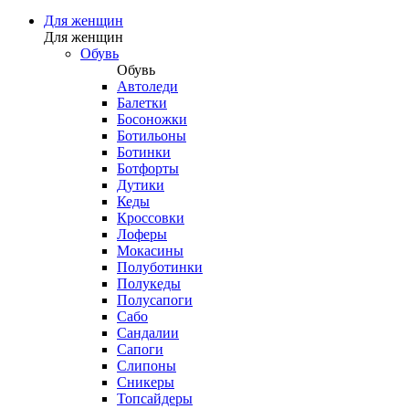
Для женщин
Для женщин
Обувь
Обувь
Автоледи
Балетки
Босоножки
Ботильоны
Ботинки
Ботфорты
Дутики
Кеды
Кроссовки
Лоферы
Мокасины
Полуботинки
Полукеды
Полусапоги
Сабо
Сандалии
Сапоги
Слипоны
Сникеры
Топсайдеры