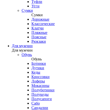
Туфли
Угги
Сумки
Сумки
Дорожные
Классические
Клатчи
Пляжные
Поясные
Рюкзаки
Для мужчин
Для мужчин
Обувь
Обувь
Ботинки
Дутики
Кеды
Кроссовки
Лоферы
Мокасины
Полуботинки
Полукеды
Полусапоги
Сабо
Сандалии