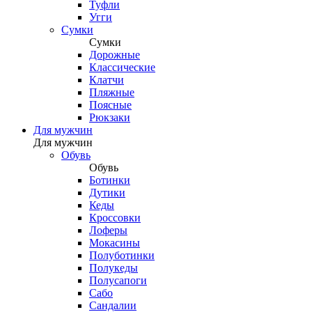
Туфли
Угги
Сумки
Сумки
Дорожные
Классические
Клатчи
Пляжные
Поясные
Рюкзаки
Для мужчин
Для мужчин
Обувь
Обувь
Ботинки
Дутики
Кеды
Кроссовки
Лоферы
Мокасины
Полуботинки
Полукеды
Полусапоги
Сабо
Сандалии