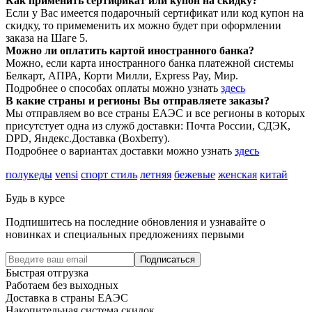
Как применить сертификат или купон на скидку?
Если у Вас имеется подарочный сертификат или код купон на
скидку, то примеменить их можно будет при оформлении
заказа на Шаге 5.
Можно ли оплатить картой иностранного банка?
Можно, если карта иностранного банка платежной системы
Белкарт, АПРА, Корти Милли, Express Pay, Мир.
Подробнее о способах оплаты можно узнать
здесь
В какие страны и регионы Вы отправляете заказы?
Мы отправляем во все страны ЕАЭС и все регионы в которых
присутстует одна из служб доставки: Почта России, СДЭК,
DPD, Яндекс.Доставка (Boxberry).
Подробнее о вариантах доставки можно узнать
здесь
полукеды
vensi
спорт стиль
летняя
бежевые
женская
китай
Будь в курсе
Подпишитесь на последние обновления и узнавайте о
новинках и специальных предложениях первыми
Подписаться
Быстрая отгрузка
Работаем без выходных
Доставка в страны ЕАЭС
Накопительная система скидок