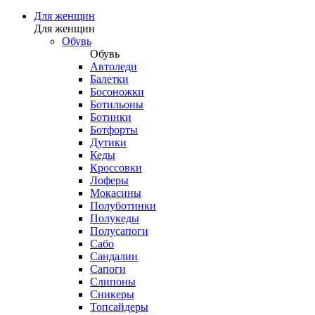
Для женщин
Для женщин
Обувь
Обувь
Автоледи
Балетки
Босоножки
Ботильоны
Ботинки
Ботфорты
Дутики
Кеды
Кроссовки
Лоферы
Мокасины
Полуботинки
Полукеды
Полусапоги
Сабо
Сандалии
Сапоги
Слипоны
Сникеры
Топсайдеры