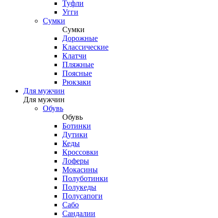
Туфли
Угги
Сумки
Сумки
Дорожные
Классические
Клатчи
Пляжные
Поясные
Рюкзаки
Для мужчин
Для мужчин
Обувь
Обувь
Ботинки
Дутики
Кеды
Кроссовки
Лоферы
Мокасины
Полуботинки
Полукеды
Полусапоги
Сабо
Сандалии