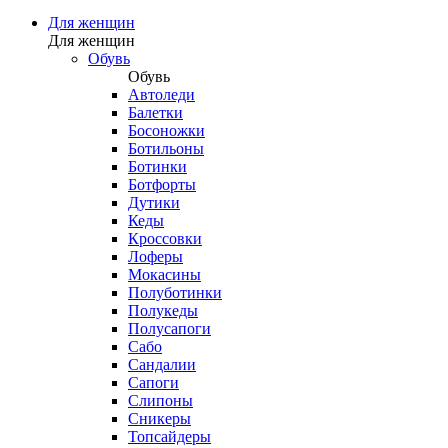
Для женщин
Для женщин
Обувь
Обувь
Автоледи
Балетки
Босоножки
Ботильоны
Ботинки
Ботфорты
Дутики
Кеды
Кроссовки
Лоферы
Мокасины
Полуботинки
Полукеды
Полусапоги
Сабо
Сандалии
Сапоги
Слипоны
Сникеры
Топсайдеры