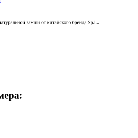
и
туральной замши от китайского бренда Sp.l...
мера: