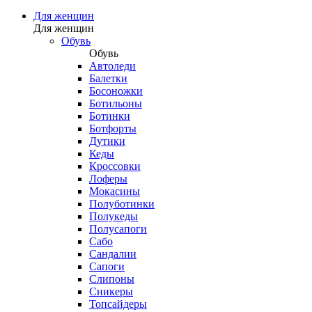
Для женщин
Для женщин
Обувь
Обувь
Автоледи
Балетки
Босоножки
Ботильоны
Ботинки
Ботфорты
Дутики
Кеды
Кроссовки
Лоферы
Мокасины
Полуботинки
Полукеды
Полусапоги
Сабо
Сандалии
Сапоги
Слипоны
Сникеры
Топсайдеры