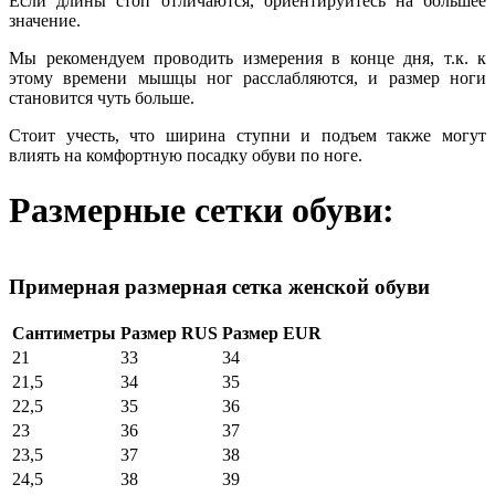
Если длины стоп отличаются, ориентируйтесь на большее
значение.
Мы рекомендуем проводить измерения в конце дня, т.к. к
этому времени мышцы ног расслабляются, и размер ноги
становится чуть больше.
Стоит учесть, что ширина ступни и подъем также могут
влиять на комфортную посадку обуви по ноге.
Размерные сетки обуви:
Примерная размерная сетка женской обуви
Сантиметры
Размер RUS
Размер EUR
21
33
34
21,5
34
35
22,5
35
36
23
36
37
23,5
37
38
24,5
38
39