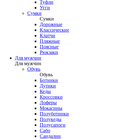
Туфли
Угги
Сумки
Сумки
Дорожные
Классические
Клатчи
Пляжные
Поясные
Рюкзаки
Для мужчин
Для мужчин
Обувь
Обувь
Ботинки
Дутики
Кеды
Кроссовки
Лоферы
Мокасины
Полуботинки
Полукеды
Полусапоги
Сабо
Сандалии