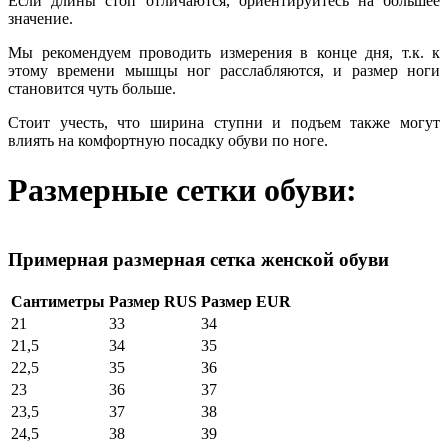
Если длины стоп отличаются, ориентируйтесь на большее
значение.
Мы рекомендуем проводить измерения в конце дня, т.к. к
этому времени мышцы ног расслабляются, и размер ноги
становится чуть больше.
Стоит учесть, что ширина ступни и подъем также могут
влиять на комфортную посадку обуви по ноге.
Размерные сетки обуви:
Примерная размерная сетка женской обуви
Сантиметры
Размер RUS
Размер EUR
21
33
34
21,5
34
35
22,5
35
36
23
36
37
23,5
37
38
24,5
38
39