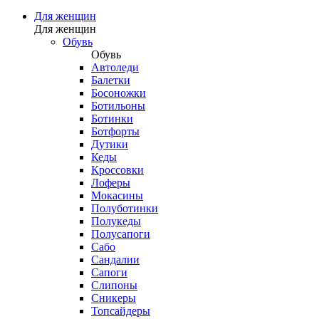
Для женщин
Для женщин
Обувь
Обувь
Автоледи
Балетки
Босоножки
Ботильоны
Ботинки
Ботфорты
Дутики
Кеды
Кроссовки
Лоферы
Мокасины
Полуботинки
Полукеды
Полусапоги
Сабо
Сандалии
Сапоги
Слипоны
Сникеры
Топсайдеры