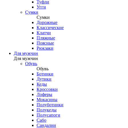
Туфли
Угги
Сумки
Сумки
Дорожные
Классические
Клатчи
Пляжные
Поясные
Рюкзаки
Для мужчин
Для мужчин
Обувь
Обувь
Ботинки
Дутики
Кеды
Кроссовки
Лоферы
Мокасины
Полуботинки
Полукеды
Полусапоги
Сабо
Сандалии