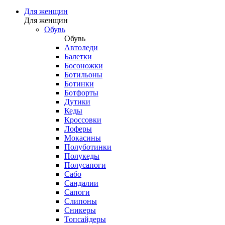
Для женщин
Для женщин
Обувь
Обувь
Автоледи
Балетки
Босоножки
Ботильоны
Ботинки
Ботфорты
Дутики
Кеды
Кроссовки
Лоферы
Мокасины
Полуботинки
Полукеды
Полусапоги
Сабо
Сандалии
Сапоги
Слипоны
Сникеры
Топсайдеры