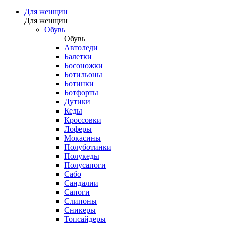
Для женщин
Для женщин
Обувь
Обувь
Автоледи
Балетки
Босоножки
Ботильоны
Ботинки
Ботфорты
Дутики
Кеды
Кроссовки
Лоферы
Мокасины
Полуботинки
Полукеды
Полусапоги
Сабо
Сандалии
Сапоги
Слипоны
Сникеры
Топсайдеры