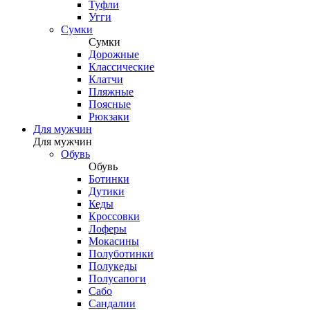
Туфли
Угги
Сумки
Сумки
Дорожные
Классические
Клатчи
Пляжные
Поясные
Рюкзаки
Для мужчин
Для мужчин
Обувь
Обувь
Ботинки
Дутики
Кеды
Кроссовки
Лоферы
Мокасины
Полуботинки
Полукеды
Полусапоги
Сабо
Сандалии