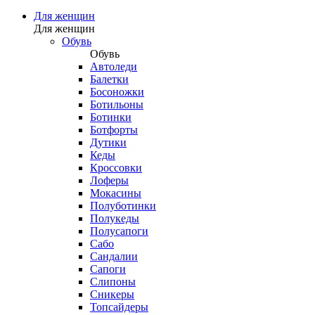
Для женщин
Для женщин
Обувь
Обувь
Автоледи
Балетки
Босоножки
Ботильоны
Ботинки
Ботфорты
Дутики
Кеды
Кроссовки
Лоферы
Мокасины
Полуботинки
Полукеды
Полусапоги
Сабо
Сандалии
Сапоги
Слипоны
Сникеры
Топсайдеры