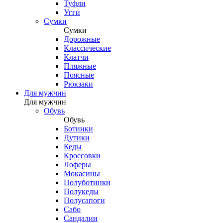
Туфли
Угги
Сумки
Сумки
Дорожные
Классические
Клатчи
Пляжные
Поясные
Рюкзаки
Для мужчин
Для мужчин
Обувь
Обувь
Ботинки
Дутики
Кеды
Кроссовки
Лоферы
Мокасины
Полуботинки
Полукеды
Полусапоги
Сабо
Сандалии