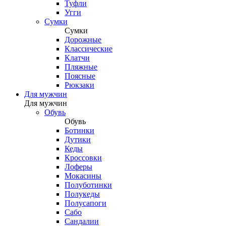
Туфли
Угги
Сумки
Сумки
Дорожные
Классические
Клатчи
Пляжные
Поясные
Рюкзаки
Для мужчин
Для мужчин
Обувь
Обувь
Ботинки
Дутики
Кеды
Кроссовки
Лоферы
Мокасины
Полуботинки
Полукеды
Полусапоги
Сабо
Сандалии