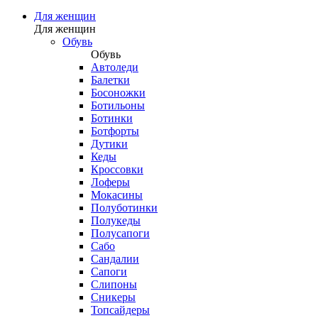
Для женщин
Для женщин
Обувь
Обувь
Автоледи
Балетки
Босоножки
Ботильоны
Ботинки
Ботфорты
Дутики
Кеды
Кроссовки
Лоферы
Мокасины
Полуботинки
Полукеды
Полусапоги
Сабо
Сандалии
Сапоги
Слипоны
Сникеры
Топсайдеры