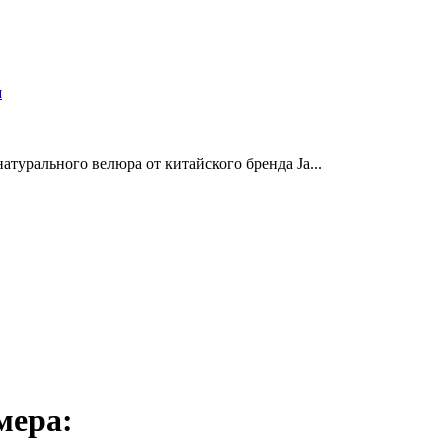
и
турального велюра от китайского бренда Ja...
мера: