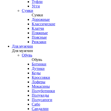
Туфли
Угги
Сумки
Сумки
Дорожные
Классические
Клатчи
Пляжные
Поясные
Рюкзаки
Для мужчин
Для мужчин
Обувь
Обувь
Ботинки
Дутики
Кеды
Кроссовки
Лоферы
Мокасины
Полуботинки
Полукеды
Полусапоги
Сабо
Сандалии