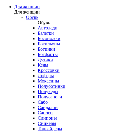
Для женщин
Для женщин
Обувь
Обувь
Автоледи
Балетки
Босоножки
Ботильоны
Ботинки
Ботфорты
Дутики
Кеды
Кроссовки
Лоферы
Мокасины
Полуботинки
Полукеды
Полусапоги
Сабо
Сандалии
Сапоги
Слипоны
Сникеры
Топсайдеры