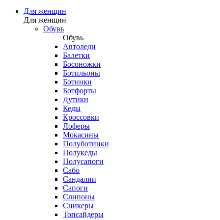
Для женщин
Для женщин
Обувь
Обувь
Автоледи
Балетки
Босоножки
Ботильоны
Ботинки
Ботфорты
Дутики
Кеды
Кроссовки
Лоферы
Мокасины
Полуботинки
Полукеды
Полусапоги
Сабо
Сандалии
Сапоги
Слипоны
Сникеры
Топсайдеры