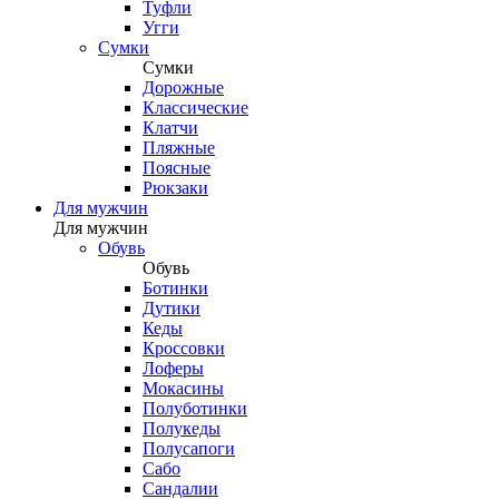
Туфли
Угги
Сумки
Сумки
Дорожные
Классические
Клатчи
Пляжные
Поясные
Рюкзаки
Для мужчин
Для мужчин
Обувь
Обувь
Ботинки
Дутики
Кеды
Кроссовки
Лоферы
Мокасины
Полуботинки
Полукеды
Полусапоги
Сабо
Сандалии