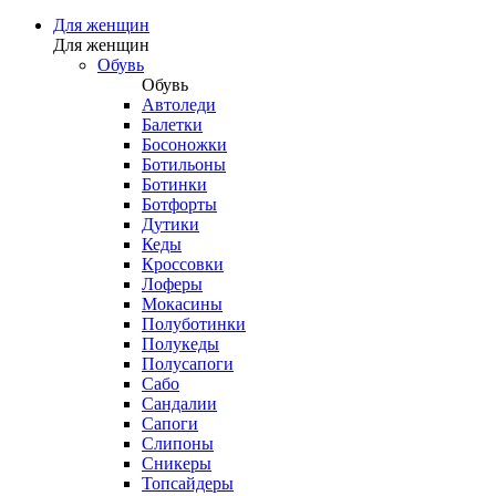
Для женщин
Для женщин
Обувь
Обувь
Автоледи
Балетки
Босоножки
Ботильоны
Ботинки
Ботфорты
Дутики
Кеды
Кроссовки
Лоферы
Мокасины
Полуботинки
Полукеды
Полусапоги
Сабо
Сандалии
Сапоги
Слипоны
Сникеры
Топсайдеры