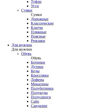
Туфли
Угги
Сумки
Сумки
Дорожные
Классические
Клатчи
Пляжные
Поясные
Рюкзаки
Для мужчин
Для мужчин
Обувь
Обувь
Ботинки
Дутики
Кеды
Кроссовки
Лоферы
Мокасины
Полуботинки
Полукеды
Полусапоги
Сабо
Сандалии