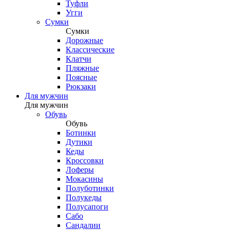
Туфли
Угги
Сумки
Сумки
Дорожные
Классические
Клатчи
Пляжные
Поясные
Рюкзаки
Для мужчин
Для мужчин
Обувь
Обувь
Ботинки
Дутики
Кеды
Кроссовки
Лоферы
Мокасины
Полуботинки
Полукеды
Полусапоги
Сабо
Сандалии