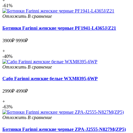
+
-61%
Отложить
В сравнение
Ботинки Farinni женские черные PF1941-L4365J/Z21
3900₽
9990₽
+
-40%
Отложить
В сравнение
Сабо Farinni женские белые WXM8395-6WP
2990₽
4990₽
+
-63%
Отложить
В сравнение
Ботинки Farinni женские черные ZPA-J2555-N827M(ZP5)