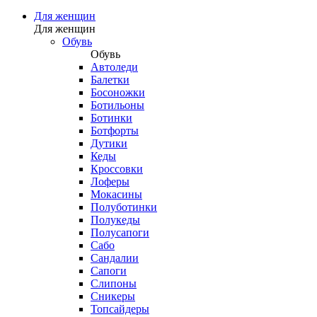
Для женщин
Для женщин
Обувь
Обувь
Автоледи
Балетки
Босоножки
Ботильоны
Ботинки
Ботфорты
Дутики
Кеды
Кроссовки
Лоферы
Мокасины
Полуботинки
Полукеды
Полусапоги
Сабо
Сандалии
Сапоги
Слипоны
Сникеры
Топсайдеры