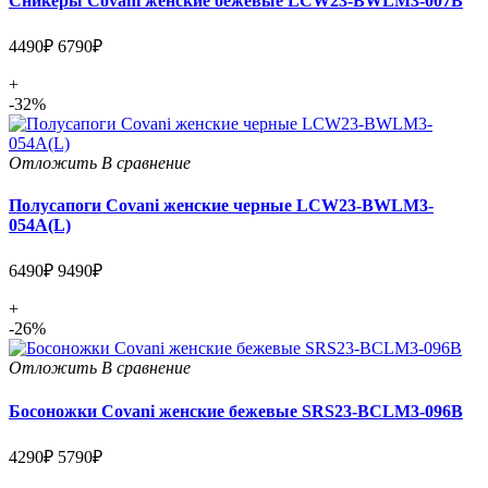
Сникеры Covani женские бежевые LCW23-BWLM3-007B
4490₽
6790₽
+
-32%
Отложить
В сравнение
Полусапоги Covani женские черные LCW23-BWLM3-
054A(L)
6490₽
9490₽
+
-26%
Отложить
В сравнение
Босоножки Covani женские бежевые SRS23-BCLM3-096B
4290₽
5790₽