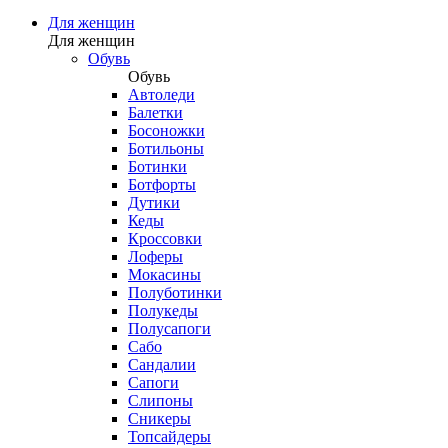
Для женщин
Для женщин
Обувь
Обувь
Автоледи
Балетки
Босоножки
Ботильоны
Ботинки
Ботфорты
Дутики
Кеды
Кроссовки
Лоферы
Мокасины
Полуботинки
Полукеды
Полусапоги
Сабо
Сандалии
Сапоги
Слипоны
Сникеры
Топсайдеры