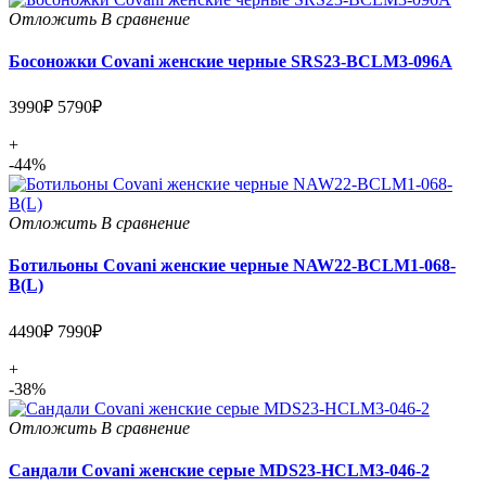
Отложить
В сравнение
Босоножки Covani женские черные SRS23-BCLM3-096A
3990₽
5790₽
+
-44%
Отложить
В сравнение
Ботильоны Covani женские черные NAW22-BCLM1-068-
B(L)
4490₽
7990₽
+
-38%
Отложить
В сравнение
Сандали Covani женские серые MDS23-HCLM3-046-2