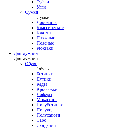
Туфли
Угги
Сумки
Сумки
Дорожные
Классические
Клатчи
Пляжные
Поясные
Рюкзаки
Для мужчин
Для мужчин
Обувь
Обувь
Ботинки
Дутики
Кеды
Кроссовки
Лоферы
Мокасины
Полуботинки
Полукеды
Полусапоги
Сабо
Сандалии