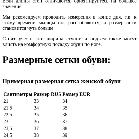
Если длины стоп отличаются, ориентируйтесь на большее
значение.
Мы рекомендуем проводить измерения в конце дня, т.к. к
этому времени мышцы ног расслабляются, и размер ноги
становится чуть больше.
Стоит учесть, что ширина ступни и подъем также могут
влиять на комфортную посадку обуви по ноге.
Размерные сетки обуви:
Примерная размерная сетка женской обуви
Сантиметры
Размер RUS
Размер EUR
21
33
34
21,5
34
35
22,5
35
36
23
36
37
23,5
37
38
24,5
38
39